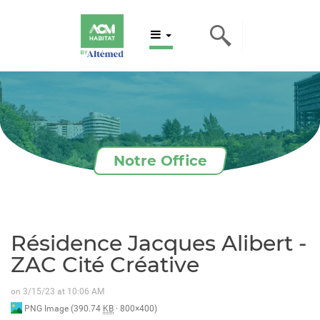
Notre Office
Résidence Jacques Alibert -
ZAC Cité Créative
on 3/15/23 at 10:06 AM
PNG Image (390.74
KB
· 800×400)