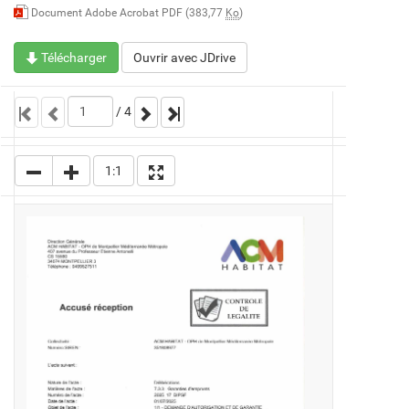
Document Adobe Acrobat PDF (383,77
Ko
)
Télécharger
Ouvrir avec JDrive
/
4
1:1