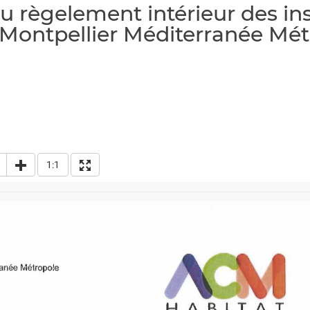
au règelement intérieur des ins
e Montpellier Méditerranée Mé
1:1