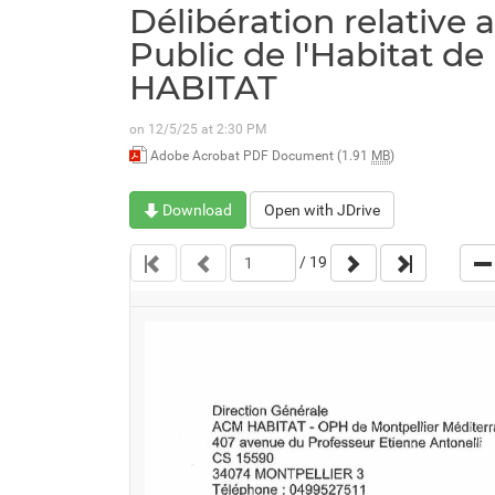
Délibération relative 
Public de l'Habitat d
HABITAT
on 12/5/25 at 2:30 PM
Adobe Acrobat PDF Document (1.91
MB
)
Download
Open with JDrive
/
19