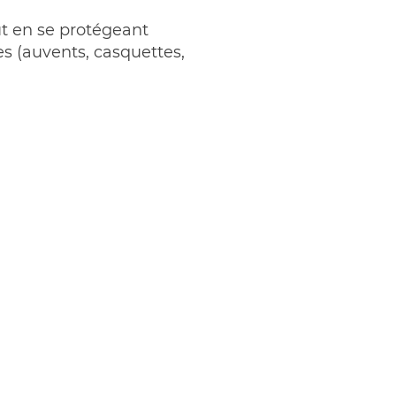
ut en se protégeant
es (auvents, casquettes,