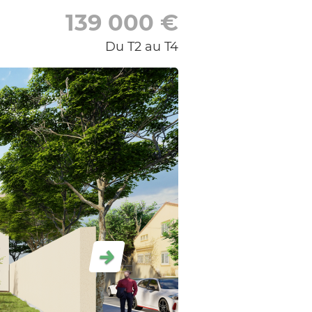
139 000
€
Du T2 au T4
Suivant