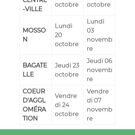
octobre
octobre
-VILLE
Lundi
Lundi
MOSSO
03
20
N
novemb
octobre
re
Jeudi 06
BAGATE
Jeudi 23
novemb
LLE
octobre
re
COEUR
Vendre
Vendre
D'AGGL
di 07
di 24
OMÉRA
novemb
octobre
TION
re