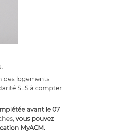
.
ion des logements
darité SLS à compter
complétée avant le 07
ches,
vous pouvez
lication MyACM.