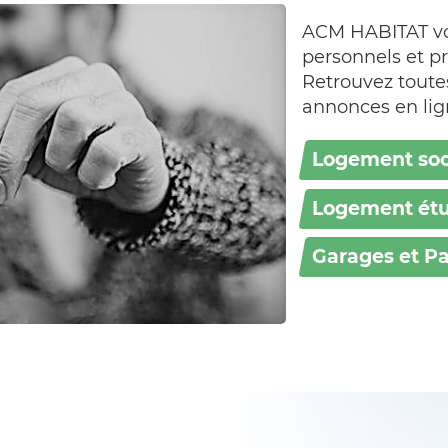
ACM HABITAT vo
personnels et pr
Retrouvez toutes
annonces en lig
Logement soc
Logement étu
Garages et P