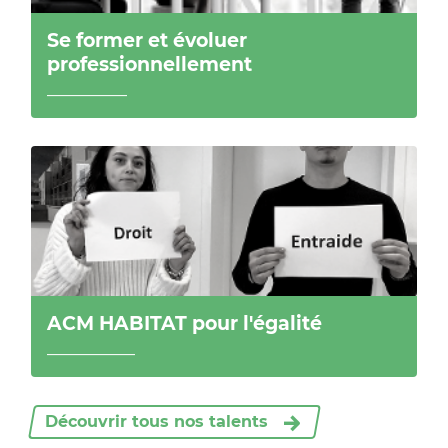
Se former et évoluer
professionnellement
__________
ACM HABITAT pour l'égalité
___________
Découvrir tous nos talents